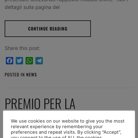
dettagli sulla pagina del
CONTINUE READING
Share this post:
Facebook
Twitter
WhatsApp
Telegram
POSTED IN
NEWS
PREMIO PER LA
COMUNICAZIONE IN
We use cookies on our website to give you the most
relevant experience by remembering your
NEUROSCIENZE “ALDO
preferences and repeat visits. By clicking “Accept”,
you consent to the use of ALL the cookies.