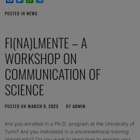
POSTED IN
NEWS
FI(NA)LMENTE – A
WORKSHOP ON
COMMUNICATION OF
SCIENCE
POSTED ON
MARCH 9, 2023
BY
ADMIN
Are you enrolled in a Ph.D. program at the University of
Turin? Are you inetrested in a unconventional training
opportunity? Do you want to learn how to explain your