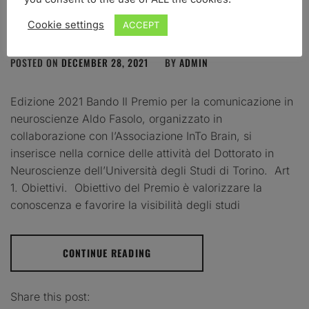
FASOLO”
Cookie settings
ACCEPT
POSTED ON
DECEMBER 28, 2021
BY
ADMIN
Edizione 2021 Bando Il Premio per la comunicazione in
neuroscienze Aldo Fasolo, organizzato in
collaborazione con l’Associazione InTo Brain, si
inserisce nella cornice delle attività del Dottorato in
Neuroscienze dell’Università degli Studi di Torino. Art
1. Obiettivi. Obiettivo del Premio è valorizzare la
conoscenza e favorire la visibilità degli studi
CONTINUE READING
Share this post: