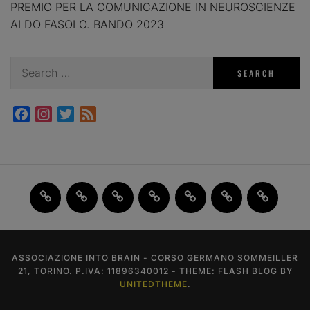
PREMIO PER LA COMUNICAZIONE IN NEUROSCIENZE
ALDO FASOLO. BANDO 2023
Search
for:
Facebook
Instagram
Twitter
Feed
Home
JAM
FI(na)LMENTE
Past
About
Contact
X
2.0
Events
us
us
ASSOCIAZIONE INTO BRAIN - CORSO GERMANO SOMMEILLER
21, TORINO. P.IVA: 11896340012 - THEME: FLASH BLOG BY
UNITEDTHEME
.