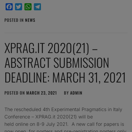
Facebook
Twitter
WhatsApp
Telegram
POSTED IN
NEWS
XPRAG.IT 2020(21) –
ABSTRACT SUBMISSION
DEADLINE: MARCH 31, 2021
POSTED ON
MARCH 23, 2021
BY
ADMIN
The rescheduled 4th Experimental Pragmatics in Italy
Conference – XPRAG.it 2020(21) will be
held online on 8-9 July 2021. A new call for papers is
now open, for posters and pre-registration posters only.