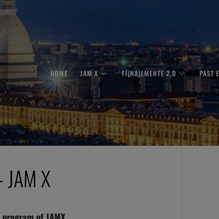
HOME
JAM X
FI(NA)LMENTE 2.0
PAST 
 JAM X
c program of JAMX.