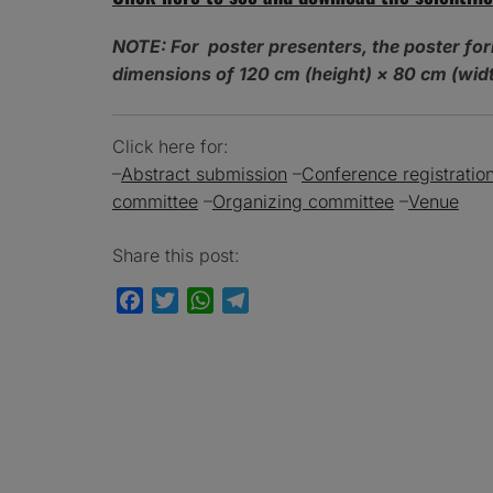
NOTE: For poster presenters, the poster for
dimensions of 120 cm (height) × 80 cm (widt
Click here for:
–
Abstract submission
–
Conference registratio
committee
–
Organizing committee
–
Venue
Share this post:
Facebook
Twitter
WhatsApp
Telegram