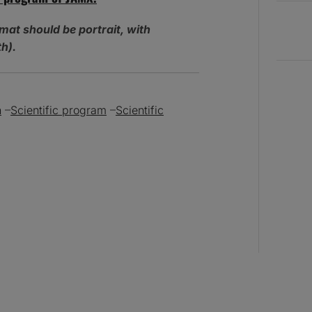
mat should be portrait, with
h).
n
–
Scientific program
–
Scientific