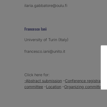
ilaria.gabbatore@oulu.fi
Francesco Ianì
University of Turin (Italy)
francesco.iani@unito.it
Click here for:
-Abstract submission
–
Conference registration
committee
–
Location
–
Organizing committee
-