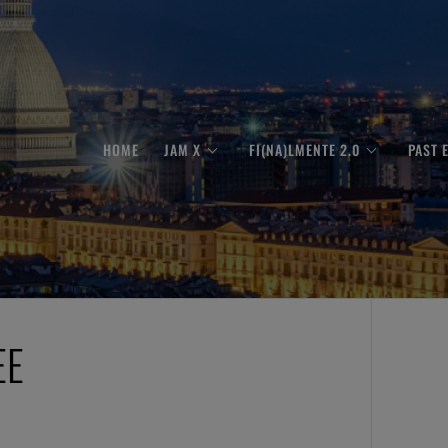
HOME
JAM X
FI(NA)LMENTE 2.0
PAST 
EE