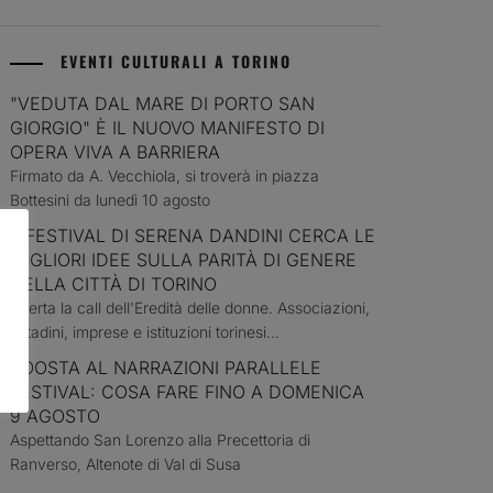
EVENTI CULTURALI A TORINO
"VEDUTA DAL MARE DI PORTO SAN
GIORGIO" È IL NUOVO MANIFESTO DI
OPERA VIVA A BARRIERA
Firmato da A. Vecchiola, si troverà in piazza
Bottesini da lunedì 10 agosto
L FESTIVAL DI SERENA DANDINI CERCA LE
MIGLIORI IDEE SULLA PARITÀ DI GENERE
DELLA CITTÀ DI TORINO
Aperta la call dell'Eredità delle donne. Associazioni,
cittadini, imprese e istituzioni torinesi...
BOOSTA AL NARRAZIONI PARALLELE
FESTIVAL: COSA FARE FINO A DOMENICA
9 AGOSTO
Aspettando San Lorenzo alla Precettoria di
Ranverso, Altenote di Val di Susa