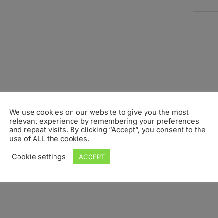
We use cookies on our website to give you the most
relevant experience by remembering your preferences
and repeat visits. By clicking “Accept”, you consent to the
use of ALL the cookies.
Cookie settings
ACCEPT
–
Scientific program
–
Scientific
Workshop: PredPsych