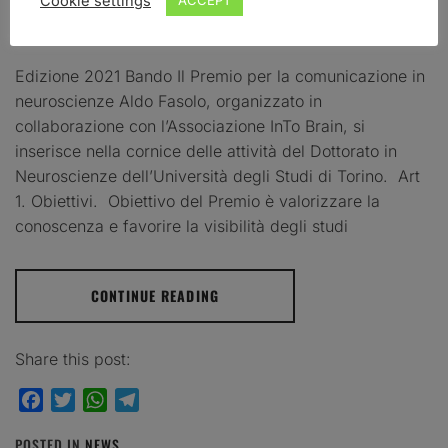
Cookie settings
ACCEPT
POSTED ON
DECEMBER 28, 2021
BY
ADMIN
Edizione 2021 Bando Il Premio per la comunicazione in
neuroscienze Aldo Fasolo, organizzato in
collaborazione con l’Associazione InTo Brain, si
inserisce nella cornice delle attività del Dottorato in
Neuroscienze dell’Università degli Studi di Torino. Art
1. Obiettivi. Obiettivo del Premio è valorizzare la
conoscenza e favorire la visibilità degli studi
CONTINUE READING
Share this post:
Facebook
Twitter
WhatsApp
Telegram
POSTED IN
NEWS