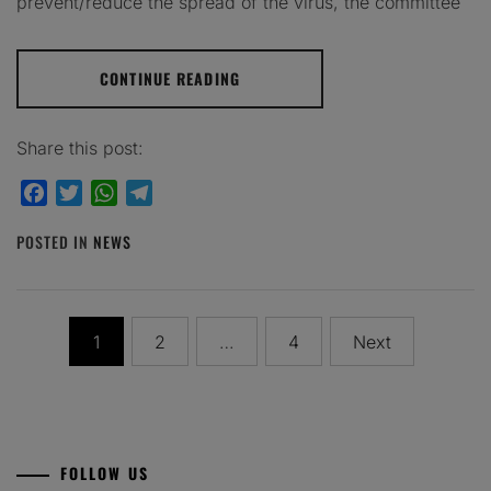
prevent/reduce the spread of the virus, the committee
CONTINUE READING
Share this post:
Facebook
Twitter
WhatsApp
Telegram
POSTED IN
NEWS
Posts
1
2
…
4
Next
pagination
FOLLOW US