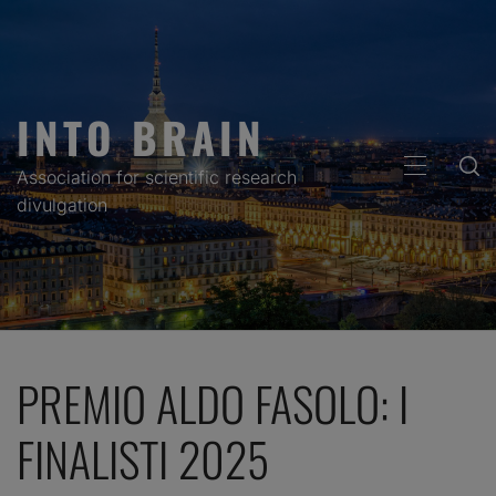
Skip
to
content
INTO BRAIN
PRIMARY
Association for scientific research
MENU
divulgation
PREMIO ALDO FASOLO: I
FINALISTI 2025