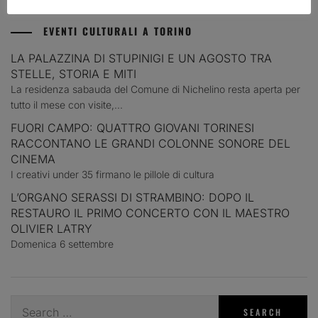
EVENTI CULTURALI A TORINO
LA PALAZZINA DI STUPINIGI E UN AGOSTO TRA
STELLE, STORIA E MITI
La residenza sabauda del Comune di Nichelino resta aperta per
tutto il mese con visite,...
FUORI CAMPO: QUATTRO GIOVANI TORINESI
RACCONTANO LE GRANDI COLONNE SONORE DEL
CINEMA
I creativi under 35 firmano le pillole di cultura
L’ORGANO SERASSI DI STRAMBINO: DOPO IL
RESTAURO IL PRIMO CONCERTO CON IL MAESTRO
OLIVIER LATRY
Domenica 6 settembre
Search