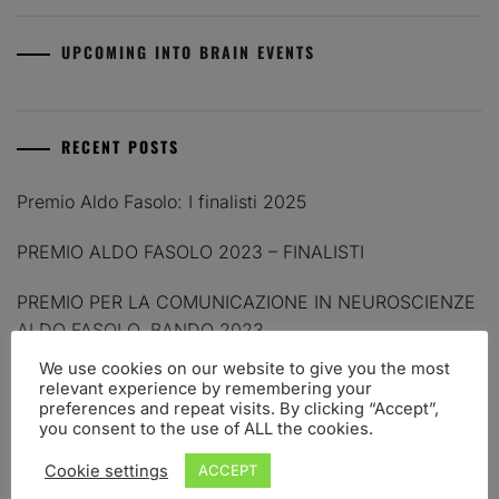
UPCOMING INTO BRAIN EVENTS
RECENT POSTS
Premio Aldo Fasolo: I finalisti 2025
PREMIO ALDO FASOLO 2023 – FINALISTI
PREMIO PER LA COMUNICAZIONE IN NEUROSCIENZE
ALDO FASOLO. BANDO 2023
We use cookies on our website to give you the most
FI(na)LMENTE – a workshop on COMMUNICATION OF
relevant experience by remembering your
SCIENCE
preferences and repeat visits. By clicking “Accept”,
you consent to the use of ALL the cookies.
Premio Aldo Fasolo 2021 – FINALISTI
Cookie settings
ACCEPT