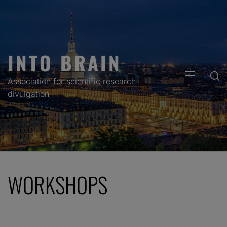
Skip
to
content
INTO BRAIN
PRIMARY
Association for scientific research
MENU
divulgation
WORKSHOPS