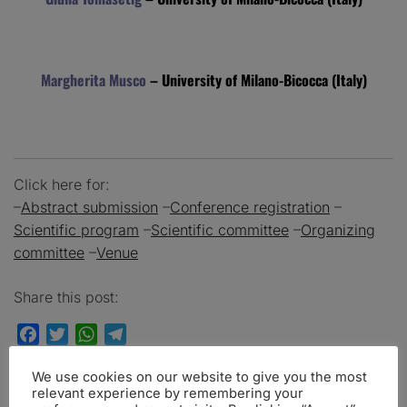
Margherita Musco
– University of Milano-Bicocca (Italy)
Click here for:
–
Abstract submission
–
Conference registration
–
Scientific program
–
Scientific committee
–
Organizing
committee
–
Venue
Share this post:
Facebook
Twitter
WhatsApp
Telegram
We use cookies on our website to give you the most
relevant experience by remembering your