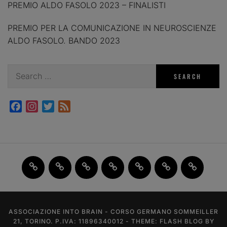
PREMIO ALDO FASOLO 2023 – FINALISTI
PREMIO PER LA COMUNICAZIONE IN NEUROSCIENZE
ALDO FASOLO. BANDO 2023
Search
for:
Facebook
Instagram
Twitter
Feed
Home
JAM
FI(na)LMENTE
Past
About
Contact
X
2.0
Events
us
us
ASSOCIAZIONE INTO BRAIN - CORSO GERMANO SOMMEILLER
21, TORINO. P.IVA: 11896340012 - THEME: FLASH BLOG BY