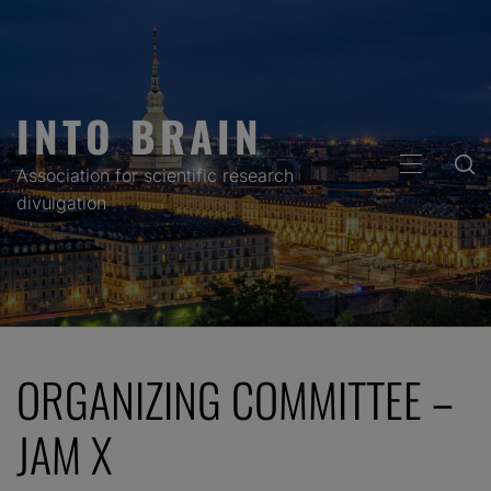
Skip
to
content
INTO BRAIN
PRIMARY
Association for scientific research
MENU
divulgation
ORGANIZING COMMITTEE –
JAM X