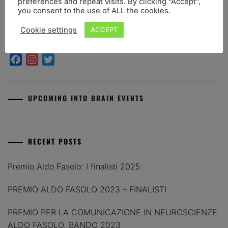
preferences and repeat visits. By clicking “Accept”,
you consent to the use of ALL the cookies.
Cookie settings
ACCEPT
FOLLOW US
Facebook
Instagram
Twitter
UPCOMING INTO BRAIN EVENTS
RECENT POSTS
Premio Aldo Fasolo: I finalisti 2025
PREMIO ALDO FASOLO 2023 – FINALISTI
PREMIO PER LA COMUNICAZIONE IN NEUROSCIENZE
ALDO FASOLO. BANDO 2023