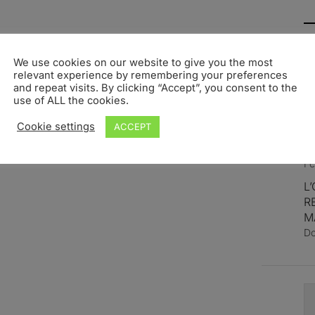
L
We use cookies on our website to give you the most
T
relevant experience by remembering your preferences
La
and repeat visits. By clicking “Accept”, you consent to the
ap
use of ALL the cookies.
F
Cookie settings
ACCEPT
R
D
I 
L
R
M
Do
S
fo