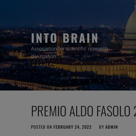
Skip
to
content
INTO BRAIN
Association for scientific research
divulgation
PREMIO ALDO FASOLO 2
POSTED ON
FEBRUARY 24, 2022
BY
ADMIN