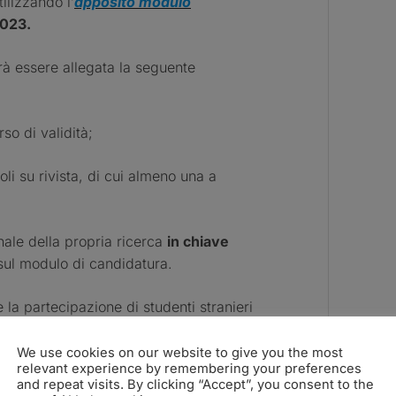
ilizzando l’
apposito modulo
023.
vrà essere allegata la seguente
o di validità;
coli su rivista, di cui almeno una a
ale della propria ricerca
in chiave
 sul modulo di candidatura.
e la partecipazione di studenti stranieri
ammessa la presentazione della
tura in inglese.
We use cookies on our website to give you the most
relevant experience by remembering your preferences
and repeat visits. By clicking “Accept”, you consent to the
ne e competizione.