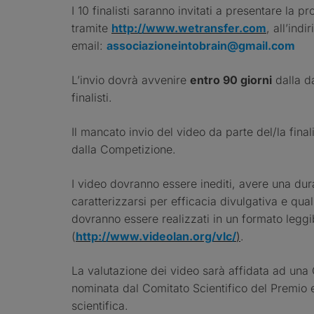
I 10 finalisti saranno invitati a presentare la p
tramite
http://www.wetransfer.com
, all’indi
email:
associazioneintobrain@gmail.com
L’invio dovrà avvenire
entro 90 giorni
dalla d
finalisti.
Il mancato invio del video da parte del/la final
dalla Competizione.
I video dovranno essere inediti, avere una dur
caratterizzarsi per efficacia divulgativa e quali
dovranno essere realizzati in un formato legg
(
http://www.videolan.org/vlc/
)
.
La valutazione dei video sarà affidata ad una G
nominata dal Comitato Scientifico del Premio e
scientifica.