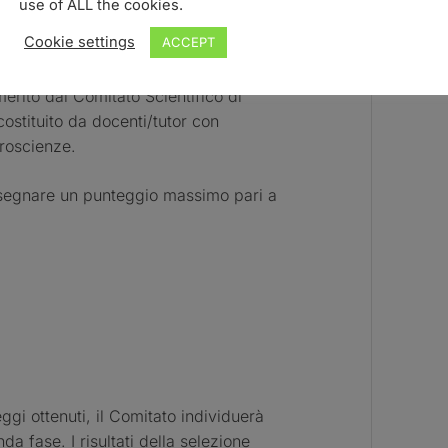
use of ALL the cookies.
Cookie settings
ACCEPT
merito dal Comitato Scientifico di
ostituito da docenti/tutor con
roscienze.
ssegnare un punteggio massimo pari a
ggi ottenuti, il Comitato individuerà
da fase. I risultati della selezione