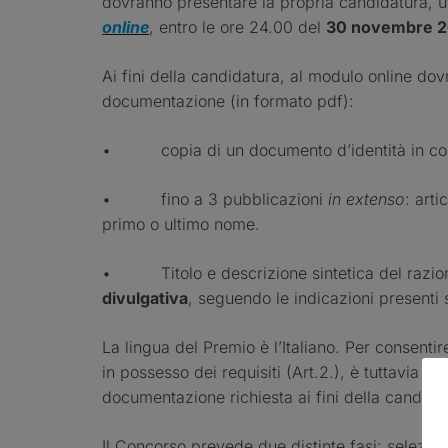
dovranno presentare la propria candidatura, ut
online
, entro le ore 24.00 del
30 novembre 2
Ai fini della candidatura, al modulo online do
documentazione (in formato pdf):
• copia di un documento d’identità in cors
• fino a 3 pubblicazioni
in extenso
: arti
primo o ultimo nome.
• Titolo e descrizione sintetica del razion
divulgativa
, seguendo le indicazioni presenti
La lingua del Premio è l’Italiano. Per consentir
in possesso dei requisiti (Art.2.), è tuttavia 
documentazione richiesta ai fini della candida
Il Concorso prevede due distinte fasi: selezio