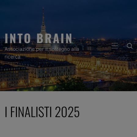
Skip
to
content
INTO BRAIN
PRIMARY
Associazione per il sostegno alla
MENU
ricerca
I FINALISTI 2025