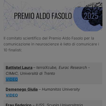
Il comitato scientifico del Premio Aldo Fasolo per la
comunicazione in neuroscienze è lieto di comunicare i
10 finalisti:
Battistel
Laura
–
terraXcube, Eurac Research
–
CIMeC, Università di Trento
VIDEO
Demenego
Giulia
–
Humanitas University
VIDEO
Frau
Federico
–
IUSS, Scuola Universitaria