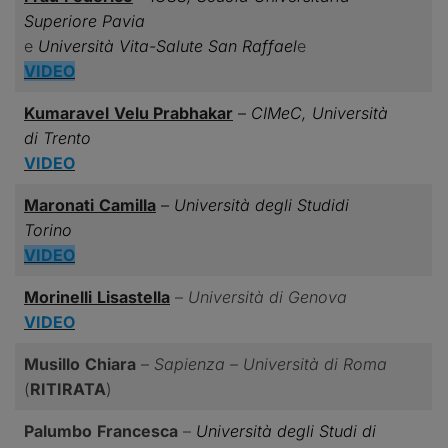
Superiore Pavia
e
Università Vita-Salute San Raffael
e
VIDEO
Kumaravel
Velu Prabhakar
–
CIMeC, Università
di Trento
VIDEO
Maronati
Camilla
–
Università degli
Studi
di
Torino
VIDEO
Morinelli
Lisastella
–
Università di Genova
VIDEO
Musillo
Chiara
–
Sapienza – Università di Roma
(
RITIRATA
)
Palumbo
Francesca
–
Università degli
Studi
di