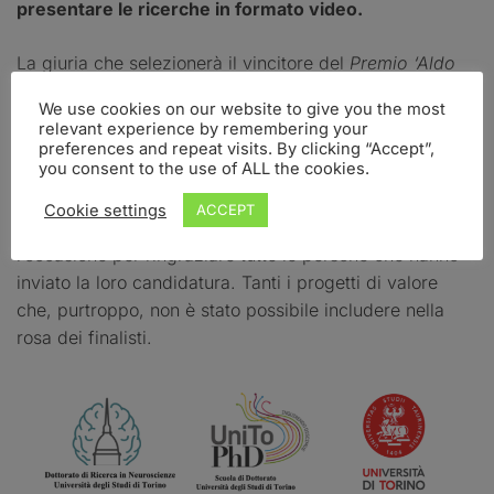
presentare le ricerche in formato video.
La giuria che selezionerà il vincitore del
Premio ‘Aldo
Fasolo’
e i due vincitori del
‘Premio speciale della
We use cookies on our website to give you the most
giuria
’, non sarà una giuria accademica specializzata
relevant experience by remembering your
nell’ambito delle Neuroscienze, ma sarà composta da
preferences and repeat visits. By clicking “Accept”,
you consent to the use of ALL the cookies.
esperti di divulgazione scientifica.
Cookie settings
ACCEPT
Ci congratuliamo con i 10 finalisti e cogliamo
l’occasione per ringraziare tutte le persone che hanno
inviato la loro candidatura. Tanti i progetti di valore
che, purtroppo, non è stato possibile includere nella
rosa dei finalisti.