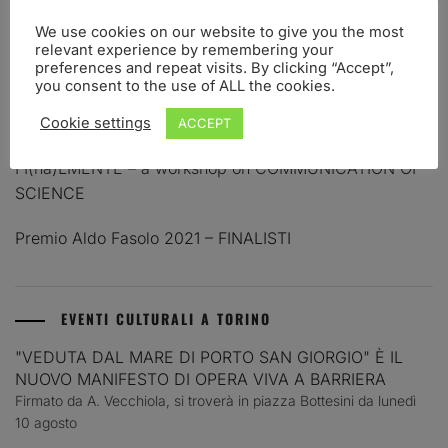
Premio Aldo Fasolo: I finalisti 2025
We use cookies on our website to give you the most
relevant experience by remembering your
PREMIO ALDO FASOLO 2023 – FINALISTI
preferences and repeat visits. By clicking “Accept”,
you consent to the use of ALL the cookies.
PREMIO PER LA COMUNICAZIONE IN NEUROSCIENZE
ALDO FASOLO. BANDO 2023
Cookie settings
ACCEPT
FI(na)LMENTE – a workshop on COMMUNICATION OF
SCIENCE
Premio Aldo Fasolo 2021 – FINALISTI
EVENTI CULTURALI A TORINO
"VEDUTA DAL MARE DI PORTO SAN GIORGIO" È IL
NUOVO MANIFESTO DI OPERA VIVA A BARRIERA
Firmato da A. Vecchiola, si troverà in piazza Bottesini da lunedì
10 agosto