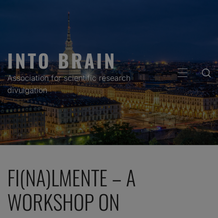
Skip
to
content
INTO BRAIN
PRIMARY
Association for scientific research
MENU
divulgation
FI(NA)LMENTE – A
WORKSHOP ON