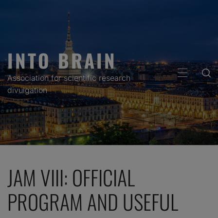
Skip
to
content
INTO BRAIN
PRIMARY
Association for scientific research
MENU
divulgation
JAM VIII: OFFICIAL
PROGRAM AND USEFUL