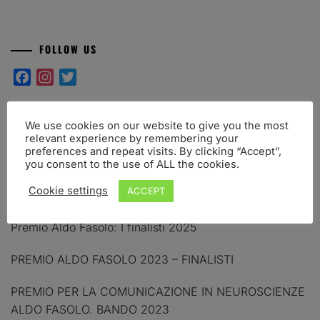
FOLLOW US
Facebook
Instagram
Twitter
We use cookies on our website to give you the most
UPCOMING INTO BRAIN EVENTS
relevant experience by remembering your
preferences and repeat visits. By clicking “Accept”,
you consent to the use of ALL the cookies.
Cookie settings
RECENT POSTS
ACCEPT
Premio Aldo Fasolo: I finalisti 2025
PREMIO ALDO FASOLO 2023 – FINALISTI
PREMIO PER LA COMUNICAZIONE IN NEUROSCIENZE
ALDO FASOLO. BANDO 2023