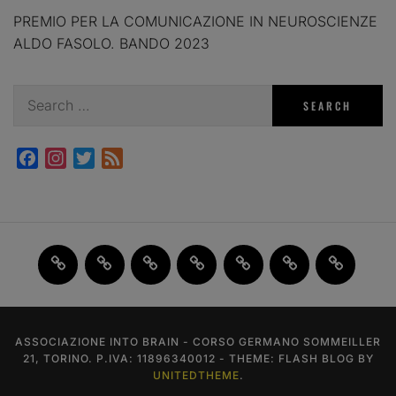
PREMIO PER LA COMUNICAZIONE IN NEUROSCIENZE
ALDO FASOLO. BANDO 2023
Search
for:
Facebook
Instagram
Twitter
Feed
Home
JAM
FI(na)LMENTE
Past
About
Contact
X
2.0
Events
us
us
ASSOCIAZIONE INTO BRAIN - CORSO GERMANO SOMMEILLER
21, TORINO. P.IVA: 11896340012 - THEME: FLASH BLOG BY
UNITEDTHEME
.