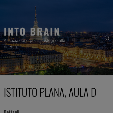
Skip
to
content
INTO BRAIN
PRIMARY
Associazione per il sostegno alla
MENU
ricerca
ISTITUTO PLANA, AULA D
Dettagli