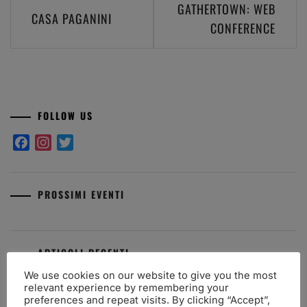
Navigazione
GATHERTOWN: WEB
CASA PAGANINI
articoli
CONFERENCE
FOLLOW US
Facebook
Instagram
Twitter
PROSSIMI EVENTI
ARTICOLI RECENTI
We use cookies on our website to give you the most
Premio Aldo Fasolo: I finalisti 2025
relevant experience by remembering your
preferences and repeat visits. By clicking “Accept”,