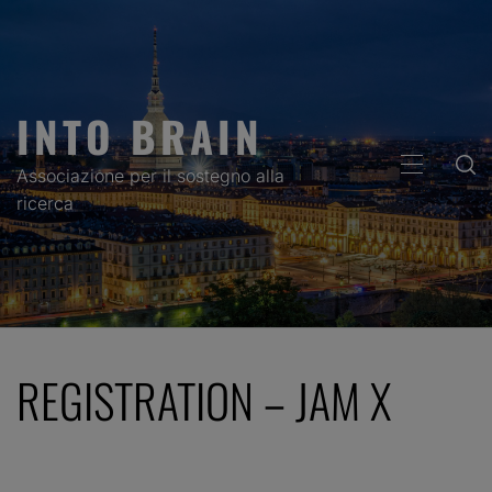
Skip
to
content
INTO BRAIN
PRIMARY
Associazione per il sostegno alla
MENU
ricerca
REGISTRATION – JAM X