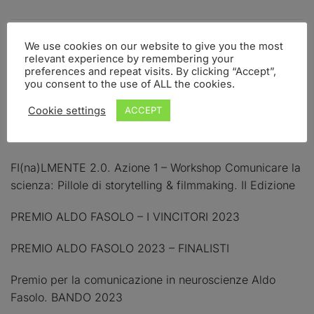
PROSSIMI EVENTI
We use cookies on our website to give you the most
relevant experience by remembering your
preferences and repeat visits. By clicking “Accept”,
you consent to the use of ALL the cookies.
ARTICOLI RECENTI
Cookie settings
ACCEPT
Premio Aldo Fasolo: I finalisti 2025
FI(na)LMENTE 2.0. Azione 1 – Workshop Comunicare la
scienza: Pillole di storytelling & filmmaking. II Edizione
PREMIO ALDO FASOLO – I VINCITORI 2023
PREMIO ALDO FASOLO 2023 – FINALISTI
Premio per la comunicazione in neuroscienze Aldo
Fasolo. BANDO 2023