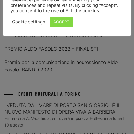
Premio Aldo Fasolo: I finalisti 2025
preferences and repeat visits. By clicking “Accept”,
you consent to the use of ALL the cookies.
FI(na)LMENTE 2.0. Azione 1 – Workshop Comunicare la
scienza: Pillole di storytelling & filmmaking. II Edizione
Cookie settings
ACCEPT
PREMIO ALDO FASOLO – I VINCITORI 2023
PREMIO ALDO FASOLO 2023 – FINALISTI
Premio per la comunicazione in neuroscienze Aldo
Fasolo. BANDO 2023
EVENTI CULTURALI A TORINO
"VEDUTA DAL MARE DI PORTO SAN GIORGIO" È IL
NUOVO MANIFESTO DI OPERA VIVA A BARRIERA
Firmato da A. Vecchiola, si troverà in piazza Bottesini da lunedì
10 agosto