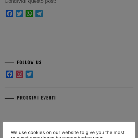
Condividi questo post:
Facebook
Twitter
WhatsApp
Telegram
FOLLOW US
Facebook
Instagram
Twitter
PROSSIMI EVENTI
ARTICOLI RECENTI
We use cookies on our website to give you the most
relevant experience by remembering your