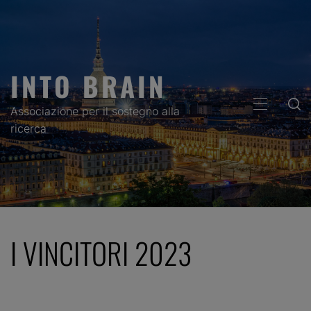
Skip
to
content
INTO BRAIN
PRIMARY
Associazione per il sostegno alla
MENU
ricerca
I VINCITORI 2023