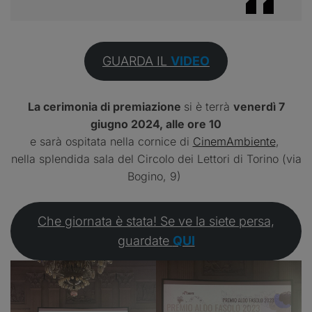
GUARDA IL
VIDEO
La cerimonia di premiazione
si è terrà
venerdì 7
giugno 2024, alle ore 10
e sarà ospitata nella cornice di
CinemAmbiente
,
nella splendida sala del Circolo dei Lettori di Torino (via
Bogino, 9)
Che giornata è stata! Se ve la siete persa,
guardate
QUI