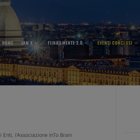
HOME
JAM X
FI(NA)LMENTE 2.0
EVENTI CONCLUSI
 Enti, l’Associazione InTo Brain