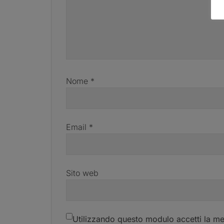
Nome
*
Email
*
Sito web
Utilizzando questo modulo accetti la me