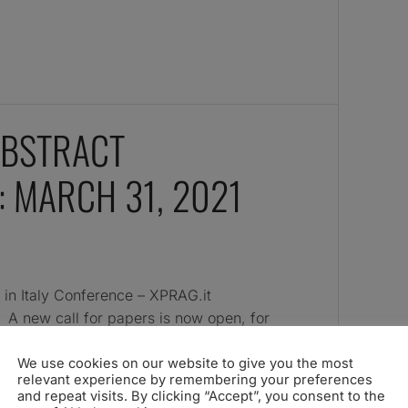
ABSTRACT
: MARCH 31, 2021
in Italy Conference – XPRAG.it
. A new call for papers is now open, for
mission form and further information here
2021 (23:59 CET). Notification of
We use cookies on our website to give you the most
relevant experience by remembering your preferences
 the unpredictable development
and repeat visits. By clicking “Accept”, you consent to the