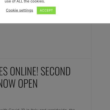
use of ALL the cookies.
Cookie settings
ACCEPT
ES ONLINE! SECOND
 NOW OPEN