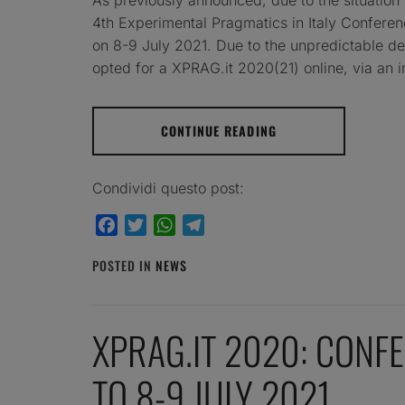
As previously announced, due to the situation 
4th Experimental Pragmatics in Italy Confere
on 8-9 July 2021. Due to the unpredictable 
opted for a XPRAG.it 2020(21) online, via an in
CONTINUE READING
Condividi questo post:
Facebook
Twitter
WhatsApp
Telegram
POSTED IN
NEWS
XPRAG.IT 2020: CONF
TO 8-9 JULY 2021