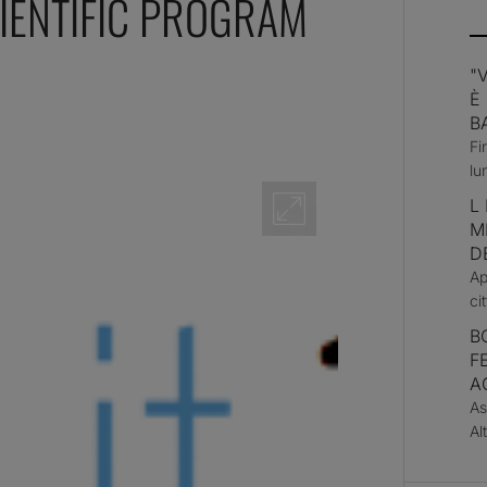
CIENTIFIC PROGRAM
"
È
B
Fi
lu
L
M
D
Ap
ci
B
F
A
As
Al