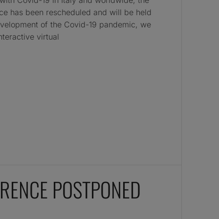
with Covid-19 in Italy and worldwide, the
nce has been rescheduled and will be held
development of the Covid-19 pandemic, we
teractive virtual
ERENCE POSTPONED