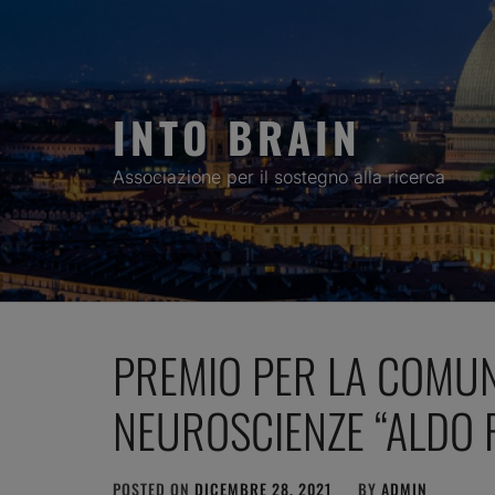
Skip
to
content
INTO BRAIN
Associazione per il sostegno alla ricerca
PREMIO PER LA COMUN
NEUROSCIENZE “ALDO 
POSTED ON
DICEMBRE 28, 2021
BY
ADMIN