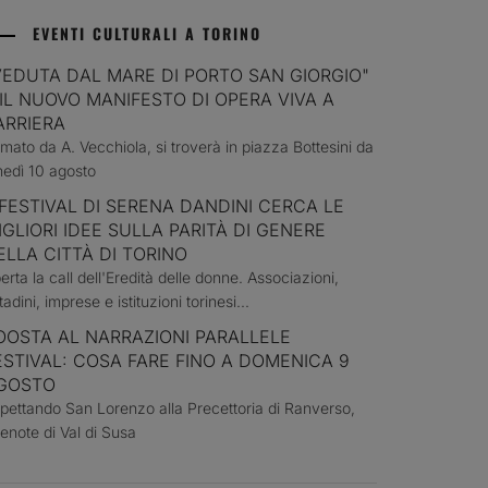
EVENTI CULTURALI A TORINO
VEDUTA DAL MARE DI PORTO SAN GIORGIO"
 IL NUOVO MANIFESTO DI OPERA VIVA A
ARRIERA
rmato da A. Vecchiola, si troverà in piazza Bottesini da
nedì 10 agosto
 FESTIVAL DI SERENA DANDINI CERCA LE
IGLIORI IDEE SULLA PARITÀ DI GENERE
ELLA CITTÀ DI TORINO
erta la call dell'Eredità delle donne. Associazioni,
ttadini, imprese e istituzioni torinesi...
OOSTA AL NARRAZIONI PARALLELE
ESTIVAL: COSA FARE FINO A DOMENICA 9
GOSTO
pettando San Lorenzo alla Precettoria di Ranverso,
tenote di Val di Susa