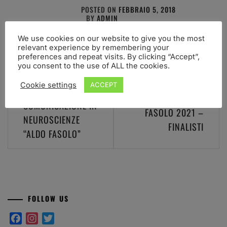
POSTED ON
FEBBRAIO 5, 2018
BY
ADMIN
We use cookies on our website to give you the most
relevant experience by remembering your
preferences and repeat visits. By clicking “Accept”,
you consent to the use of ALL the cookies.
Navigazione
Cookie settings
ACCEPT
PREMIO PER LA
PREMIO ALDO
articoli
COMUNICAZIONE IN
FASOLO 2021 –
NEUROSCIENZE
FINALISTI
“ALDO FASOLO”
FOLLOW US
Facebook
Instagram
Twitter