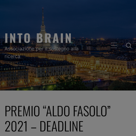
Skip
to
content
INTO BRAIN
PRIMARY
Associazione per il sostegno alla
MENU
ricerca
PREMIO “ALDO FASOLO”
2021 – DEADLINE